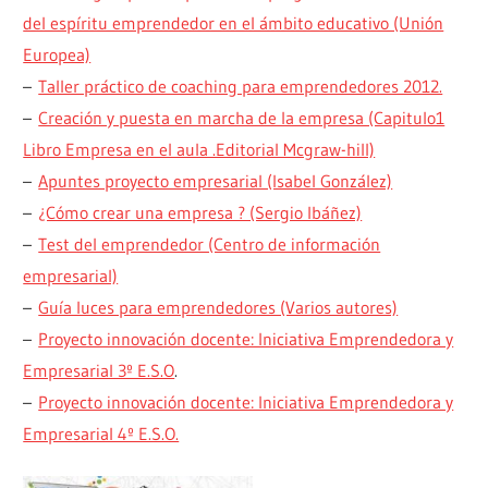
del espíritu emprendedor en el ámbito educativo (Unión
Europea)
–
Taller práctico de coaching para emprendedores 2012.
–
Creación y puesta en marcha de la empresa (Capitulo1
Libro Empresa en el aula .Editorial Mcgraw-hill)
–
Apuntes proyecto empresarial (Isabel González)
–
¿Cómo crear una empresa ? (Sergio Ibáñez)
–
Test del emprendedor (Centro de información
empresarial)
–
Guía luces para emprendedores (Varios autores)
–
Proyecto innovación docente: Iniciativa Emprendedora y
Empresarial 3º E.S.O
.
–
Proyecto innovación docente: Iniciativa Emprendedora y
Empresarial 4º E.S.O.