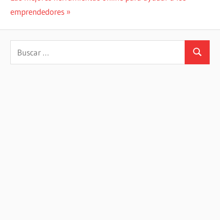
entradas
entrada:
emprendedores
Buscar:
Buscar