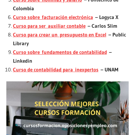
Colombia
Curso sobre facturación electrónica
– Logyca X
Curso para ser auxiliar contable
– Carlos Slim
Curso para crear un presupuesto en Excel
– Public
Library
Curso sobre fundamentos de contabilidad
–
Linkedin
Curso de contabilidad para inexpertos
– UNAM