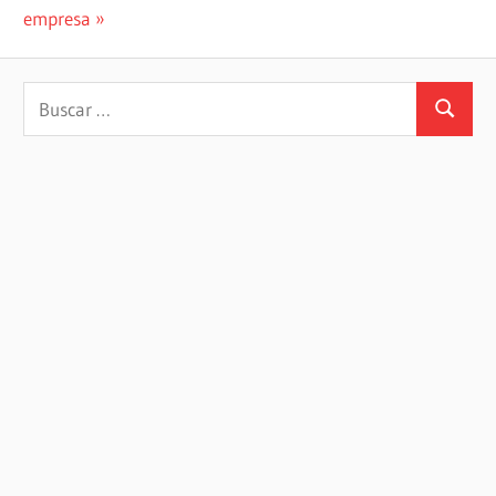
de
entrada:
empresa
entradas
Buscar:
Buscar