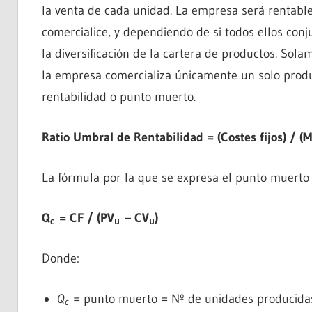
la venta de cada unidad. La empresa será rentab
comercialice, y dependiendo de si todos ellos con
la diversificación de la cartera de productos. So
la empresa comercializa únicamente un solo produ
rentabilidad o punto muerto.
Ratio Umbral de Rentabilidad = (Costes fijos) / (
La fórmula por la que se expresa el punto muerto e
Q
= CF / (PV
– CV
)
c
u
u
Donde:
Q
= punto muerto = Nº de unidades producidas 
c