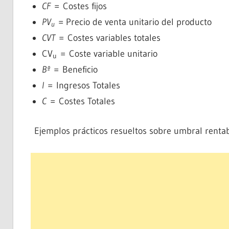
CF
= Costes fijos
PV
= Precio de venta unitario del producto
u
CVT
= Costes variables totales
CV
= Coste variable unitario
u
Bº
= Beneficio
I
= Ingresos Totales
C
= Costes Totales
Ejemplos prácticos resueltos sobre umbral rentabi