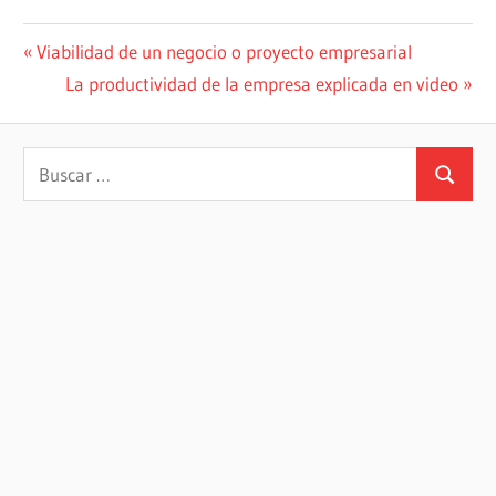
Navegación
Entrada
Viabilidad de un negocio o proyecto empresarial
anterior:
Siguiente
La productividad de la empresa explicada en video
de
entrada:
entradas
Buscar:
Buscar