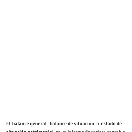
El
balance general
,
balance de situación
o
estado de
situación patrimonial
es un informe financiero contable