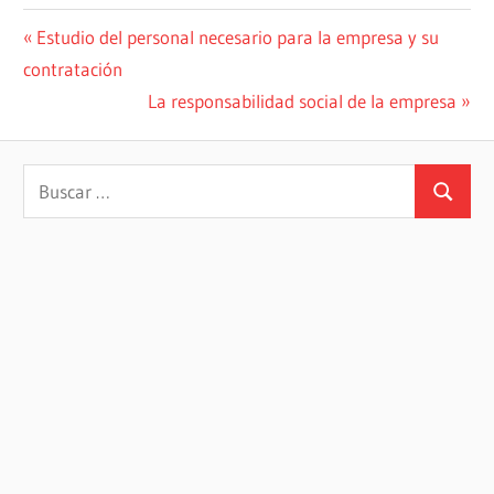
Navegación
Entrada
Estudio del personal necesario para la empresa y su
anterior:
contratación
de
Siguiente
La responsabilidad social de la empresa
entradas
entrada:
Buscar:
Buscar