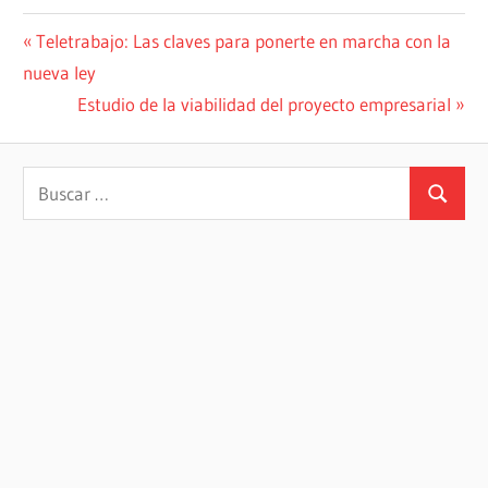
Navegación
Entrada
Teletrabajo: Las claves para ponerte en marcha con la
anterior:
nueva ley
de
Siguiente
Estudio de la viabilidad del proyecto empresarial
entradas
entrada:
Buscar:
Buscar