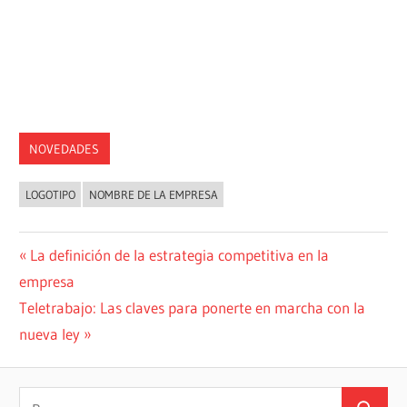
NOVEDADES
LOGOTIPO
NOMBRE DE LA EMPRESA
Navegación
Entrada
La definición de la estrategia competitiva en la
anterior:
empresa
de
Siguiente
Teletrabajo: Las claves para ponerte en marcha con la
entradas
entrada:
nueva ley
Buscar: