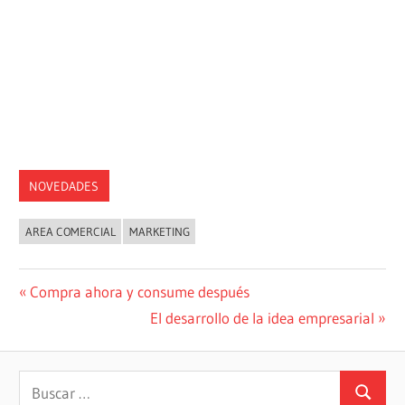
NOVEDADES
AREA COMERCIAL
MARKETING
Navegación
Entrada
Compra ahora y consume después
anterior:
Siguiente
El desarrollo de la idea empresarial
de
entrada:
entradas
Buscar:
Buscar